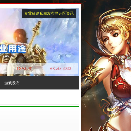
专业征途私服发布网开区资讯
TGA标签
VX:ztzt8030
游戏发布
构