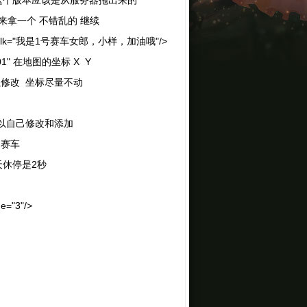
因为这个版本应该是从服务器拖出来的
拿一个 不错乱的 继续
5,301" talk="我是1号赛车女郎，小样，加油哦"/>
,301" 在地图的坐标 X Y
可以修改 坐标尽量不动
时间段 可以自己修改和添加
是赛车
了 每天休停是2秒
me="3"/>