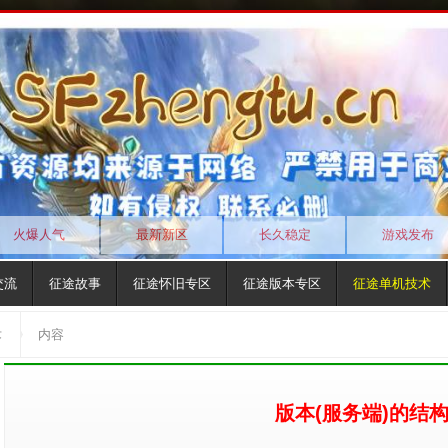
火爆人气
最新新区
长久稳定
游戏发布
交流
征途故事
征途怀旧专区
征途版本专区
征途单机技术
术
内容
版本(服务端)的结