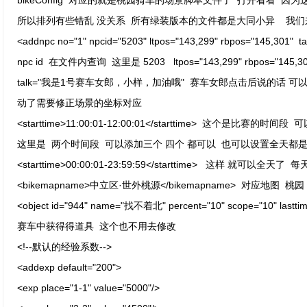
bikeConfig 对应的就是桃园骑车的场景脚本文件了 打开看看 
所以排列有些错乱 没关系 所有绿装版本的文件都是大同小异 我们来
<addnpc no="1" npcid="5203" ltpos="143,299" rbpos="14
npc id 在文件内查询 这里是 5203 ltpos="143,299" rbpos="145
talk="我是1号赛车女郎，小样，加油哦" 赛车女郎点击后说的话 
动了需要修正场景的坐标对应
<starttime>11:00:01-12:00:01</starttime> 这个是比赛的
这里是 两个时间段 可以添加三个 四个 都可以 也可以设置全天都
<starttime>00:00:01-23:59:59</starttime> 这样 就可以全天
<bikemapname>中立区·世外桃源</bikemapname> 对应地图 桃园
<object id="944" name="找不着北" percent="10" scope="10" lastti
赛车中获得得道具 这个也不用去修改
<!--默认的经验系数-->
<addexp default="200">
<exp place="1-1" value="5000"/>