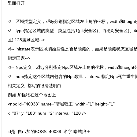
里面打开
<!-- 区域类型定义，x和y分别指定区域左上角的坐标，width和heigh
<!-- type指定区域的类型，类型包括1(pk安全区)、2(绝对安全区)、4
区) 128摆摊区域-->
<!-- initstate表示区域初始属性是否是隐藏的，如果是隐藏状态区域是
指定国家-->
<!-- Npc定义，x和y分别指定Npc区域左上角的坐标，width和heigh
<!-- num指定这个区域内包含的Npc数量，interval指定Npc死亡重生
相关定义 都写的很清楚明白
例如 加怪物在这个地图上
<npc id="40038" name="暗域狼王" width="1" height="1"
x="87" y="183" num="2" interval="120"/>
id是 自己加的BOSS 40038 名字 暗域狼王