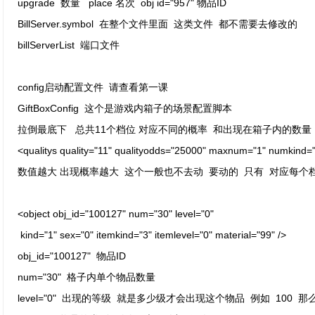
upgrade 数量 place 名次 obj id="957" 物品ID
BillServer.symbol 在整个文件里面 这类文件 都不需要去修改的
billServerList 端口文件
config启动配置文件 请查看第一课
GiftBoxConfig 这个是游戏内箱子的场景配置脚本
拉倒最底下 总共11个档位 对应不同的概率 和出现在箱子内的数
<qualitys quality="11" qualityodds="25000" maxnum="1" numkind="
数值越大 出现概率越大 这个一般也不去动 要动的 只有 对应每个
<object obj_id="100127" num="30" level="0"
kind="1" sex="0" itemkind="3" itemlevel="0" material="99" />
obj_id="100127" 物品ID
num="30" 格子内单个物品数量
level="0" 出现的等级 就是多少级才会出现这个物品 例如 100 那