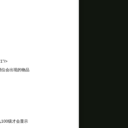
量
1"/>
档位会出现的物品
么100级才会显示