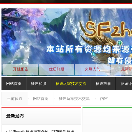
开机预告
优质好服
火爆人气
最新
网站首页
征途私服
征途玩家技术交流
征途故事
征途怀
当前位置
网站首页
征途玩家技术交流
内容
最新发布
经典win版征途游戏介绍_2026最新征途