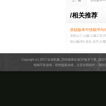
上一篇
原始版本中
/
相关推荐
原始版本中技能书与
龙岗山三 山贼,山贼工匠(4
级山贼(45) 扇击,诅咒,幻魔
球术,灼热之…
Copyright (c) 2017 征途私服_2026最新征途SF版本下载_稳定开服教程 - 
抵制不良游戏，拒绝盗版游戏。注意自我保护，谨防